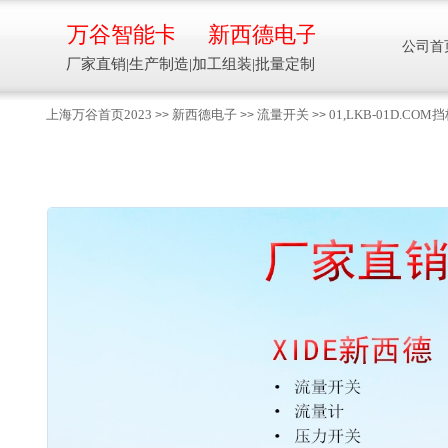
万谷智能卡
新西德电子
公司首
厂家直销|生产制造|加工组装|批量定制
上海万谷首页2023
新西德电子
流量开关
01,LKB-01D.C
>>
>>
>>
智能卡流量压力温度液位设备
万谷智能卡/新西德
电子
生产制造加工组装智能卡流量压力温度液
位设备
13918608088/
137016
91001