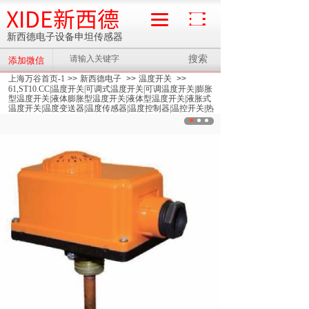
XIDE新西德
新西德电子设备申坦传感器
搜索
添加微信
流量计
上海万谷首页-1
>>
新西德电子
>>
温度开关
>>
61,ST10.CC|温度开关|可调式温度开关|可调温度开关|膨胀
型温度开关|液体膨胀型温度开关|液体型温度开关|液胀式
温度开关|温度变送器|温度传感器|温度控制器|温控开关|热
保护器开关|微型控制开关|高限温度开关|低限温度开关|高
启温度开关|低启温度开关|温控器|热水温控器|管道温控器|
锅炉温控器|供热温控器|双金属式温控器|压力式温控器|
>>
ST10.CC-30~110°低启（开机启动）|温度开关|可调式
温度开关|可调温度开关|膨胀型温度开关|液体膨胀型温度
开关|液体型温度开关|液胀式温度开关|