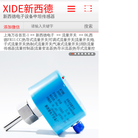
XIDE新西德
新西德电子设备申坦传感器
搜索
添加微信
流量计
上海万谷首页-1
>>
新西德电子
>>
流量开关
>>
06,西
德FR11.CC|热导式流量开关|可调式流量开关|流量开关|电
子式流量开关|热制式流量开关|气液式流量开关|消防流量
传感器|流量控制器|流量变送器|热导示流器|热导式流量控
制器|水流开关||热制式流量传感器|热式流量开关|热导流量
开关|水流量开关|消防流量开关|示流信号器|油流开关|6灯
油|断流报警|热导式流量传感器|@FR11|流量开关
>>
06,
西德FR11-CC-M18HDCRQ30内螺纹热导式流量开关B款,
可调式流量开关,流量开关,电子式流量开关,热制式流量开
关,气液式流量开关,消防流量传感器,流量控制器,流量变
送器,热导示流器