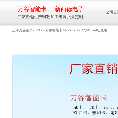
万谷智能卡
新西德电子
公司首
厂家直销|生产制造|加工组装|批量定制
上海万谷首页2023
万谷智能卡
s50卡
22,M1card红色版
>>
>>
>>
智能卡流量压力温度液位设备
万谷智能卡/新西德
电子
生产制造加工组装智能卡流量压力温度液
位设备
13918608088/
137016
91001