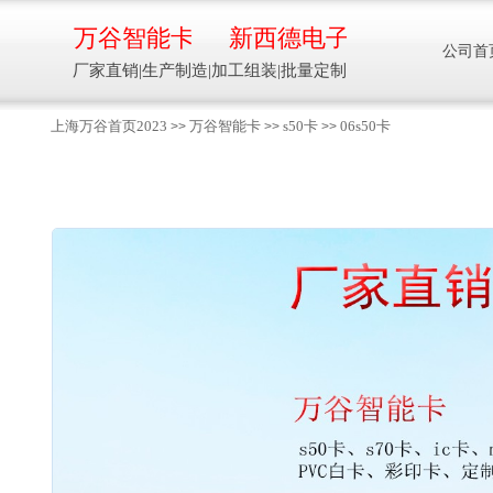
万谷智能卡
新西德电子
公司首
厂家直销|生产制造|加工组装|批量定制
上海万谷首页2023
万谷智能卡
s50卡
06s50卡
>>
>>
>>
智能卡流量压力温度液位设备
万谷智能卡/新西德
电子
生产制造加工组装智能卡流量压力温度液
位设备
13918608088/
137016
91001