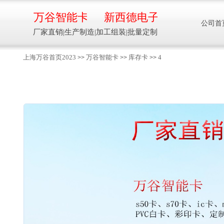
万谷智能卡
新西德电子
公司首
厂家直销|生产制造|加工组装|批量定制
上海万谷首页2023
万谷智能卡
库存卡
4
>>
>>
>>
智能卡流量压力温度液位设备
万谷智能卡/新西德
电子
生产制造加工组装智能卡流量压力温度液
位设备
13918608088/
137016
91001