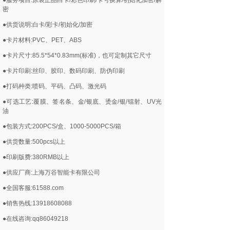
●服务项目:原装正品白卡/彩色印刷/卡号换算/初始化加密/解
密
●供货说明:白卡/彩卡/初始化/加密
●卡片材料:PVC、PET、ABS
●卡片尺寸:85.5*54*0.83mm(标准)，也可定制其它尺寸
●卡片印刷:丝印、胶印、数码印刷、防伪印刷
●打码种类:喷码、平码、凸码、激光码
●可选工艺:覆膜、签名条、金/银底、烫金/银/镭射、UV光
油
●包装方式:200PCS/盒、1000-5000PCS/箱
●供货数量:500pcs以上
●印刷版费:380RMB以上
●供应厂商:上海万谷智能卡有限公司
●全国客服:61588.com
●销售热线:13918608088
●在线咨询:qq86049218