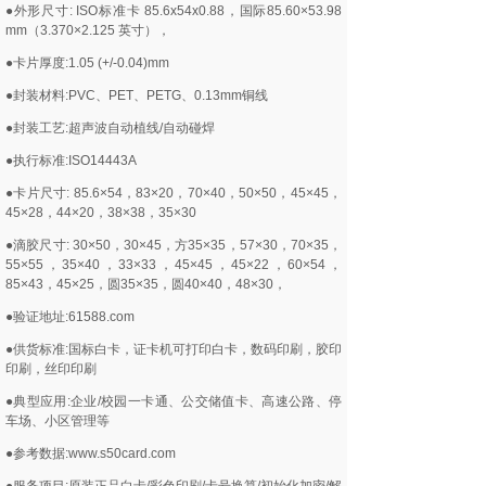
●外形尺寸: ISO标准卡 85.6x54x0.88，国际85.60×53.98
mm（3.370×2.125 英寸），
●卡片厚度:1.05 (+/-0.04)mm
●封装材料:PVC、PET、PETG、0.13mm铜线
●封装工艺:超声波自动植线/自动碰焊
●执行标准:ISO14443A
●卡片尺寸: 85.6×54，83×20，70×40，50×50，45×45，
45×28，44×20，38×38，35×30
●滴胶尺寸: 30×50，30×45，方35×35，57×30，70×35，
55×55，35×40，33×33，45×45，45×22，60×54，
85×43，45×25，圆35×35，圆40×40，48×30，
●验证地址:61588.com
●供货标准:国标白卡，证卡机可打印白卡，数码印刷，胶印
印刷，丝印印刷
●典型应用:企业/校园一卡通、公交储值卡、高速公路、停
车场、小区管理等
●参考数据:www.s50card.com