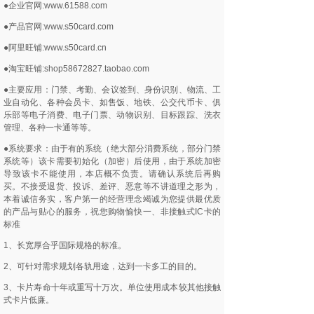
●企业官网:www.61588.com
●产品官网:www.s50card.com
●阿里旺铺:www.s50card.cn
●淘宝旺铺:shop58672827.taobao.com
●主要应用：门禁、考勤、会议签到、身份识别、物流、工
业自动化、各种会员卡、如售饭、地铁、公交代币卡、俱
乐部等电子消费、电子门票、动物识别、目标跟踪、洗衣
管理、各种一卡通等等。
●系统要求：由于有的系统（绝大部分消费系统，部分门禁
系统等）该卡需要初始化（加密）后使用，由于系统加密
导致该卡不能使用，本店概不负责。请确认系统后再购
买。不接受退货、投诉、差评、恶意等不讲道理之形为，
本着诚信务实，客户第一的经营理念竭诚为您提供最优质
的产品与贴心的服务，祝您购物愉快一、非接触式IC卡的
标准
1、长宽厚合乎国际规格的标准。
2、可针对需求规划各轨用途，达到一卡多工的目的。
3、卡片寿命十年或重写十万次。单位使用成本较其他接触
式卡片低廉。