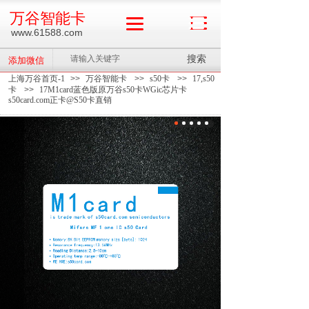
万谷智能卡
www.61588.com
搜索
添加微信
上海万谷首页-1
>>
万谷智能卡
>>
s50卡
>>
17,s50
卡
>>
17M1card蓝色版原万谷s50卡WGic芯片卡
s50card.com正卡@S50卡直销