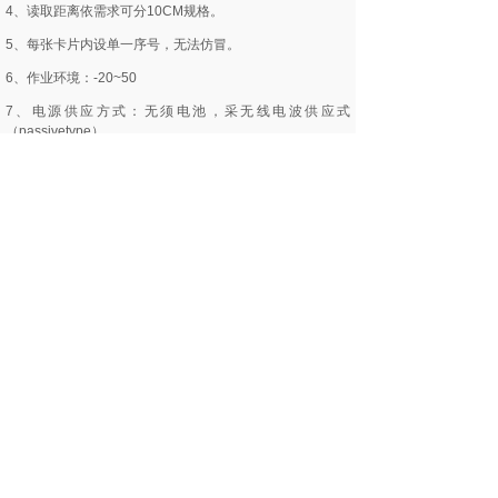
4、读取距离依需求可分10CM规格。
5、每张卡片内设单一序号，无法仿冒。
6、作业环境：-20~50
7、电源供应方式：无须电池，采无线电波供应式
（passivetype）。
8、资料传输速度：106k bit/sec。
9、内建频率13.56MHZ无线电讯天线。
10、内建记忆晶片（E2?EEPROM）
11、官网验证:61588.com
12、产品验证:s50card.com
二、非接触式IC卡的特性
1、免接触、无磨擦，机件故障率较小，维修成本最低。
2、读写器采封闭式，不怕人为破坏。功能不受外在环境因
素影响。
3、完成一笔资料验证、运算、及完成资料仅需0.1秒。可
节省时间提高生产效率。