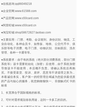
●在线咨询:qq86049218
●企业官网:www.61588.com
●产品官网:www.s50card.com
●阿里旺铺:www.s50card.cn
●淘宝旺铺:shop58672827.taobao.com
●主要应用：门禁、考勤、会议签到、身份识别、物流、工
业自动化、各种会员卡、如售饭、地铁、公交代币卡、俱
乐部等电子消费、电子门票、动物识别、目标跟踪、洗衣
管理、各种一卡通等等。
●系统要求：由于有的系统（绝大部分消费系统，部分门禁
系统等）该卡需要初始化（加密）后使用，由于系统加密
导致该卡不能使用，本店概不负责。请确认系统后再购
买。不接受退货、投诉、差评、恶意等不讲道理之形为，
本着诚信务实，客户第一的经营理念竭诚为您提供最优质
的产品与贴心的服务，祝您购物愉快一、非接触式IC卡的
标准
1、长宽厚合乎国际规格的标准。
2、可针对需求规划各轨用途，达到一卡多工的目的。