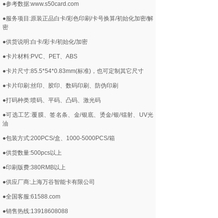
●参考数据:www.s50card.com
●服务项目:原装正品白卡/彩色印刷/卡号换算/初始化加密/解
密
●供货说明:白卡/彩卡/初始化/加密
●卡片材料:PVC、PET、ABS
●卡片尺寸:85.5*54*0.83mm(标准)，也可定制其它尺寸
●卡片印刷:丝印、胶印、数码印刷、防伪印刷
●打码种类:喷码、平码、凸码、激光码
●可选工艺:覆膜、签名条、金/银底、烫金/银/镭射、UV光
油
●包装方式:200PCS/盒、1000-5000PCS/箱
●供货数量:500pcs以上
●印刷版费:380RMB以上
●供应厂商:上海万谷智能卡有限公司
●全国客服:61588.com
●销售热线:13918608088