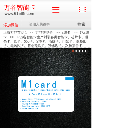
万谷智能卡
www.61588.com
搜索
添加微信
上海万谷首页-1
>>
万谷智能卡
>>
s50卡
>>
17,s50
卡
>>
17万谷智能卡生产封装各类智能卡、芯片卡、磁
条卡、IC卡、S50卡、S70卡、滴胶卡、门禁卡、低频ID
卡、高频IC卡、超高频IC卡、特殊IC卡、双频复合卡、
RFID卡、钥匙扣卡