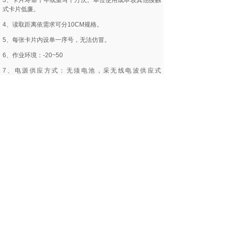
3、卡片寿命十年或重写十万次。单位使用成本较其他接触
式卡片低廉。
4、读取距离依需求可分10CM规格。
5、每张卡片内设单一序号，无法仿冒。
6、作业环境：-20~50
7、电源供应方式：无须电池，采无线电波供应式
（passivetype）。
8、资料传输速度：106k bit/sec。
9、内建频率13.56MHZ无线电讯天线。
10、内建记忆晶片（E2?EEPROM）
11、官网验证:61588.com
12、产品验证:s50card.com
二、非接触式IC卡的特性
1、免接触、无磨擦，机件故障率较小，维修成本最低。
2、读写器采封闭式，不怕人为破坏。功能不受外在环境因
素影响。
3、完成一笔资料验证、运算、及完成资料仅需0.1秒。可