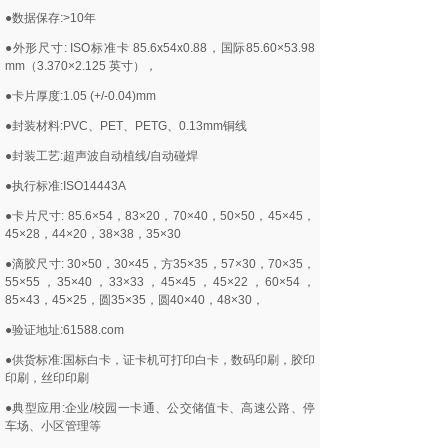
●数据保存:>10年
●外形尺寸: ISO标准卡 85.6x54x0.88，国际85.60×53.98
mm（3.370×2.125 英寸），
●卡片厚度:1.05 (+/-0.04)mm
●封装材料:PVC、PET、PETG、0.13mm铜线
●封装工艺:超声波自动植线/自动碰焊
●执行标准:ISO14443A
●卡片尺寸: 85.6×54，83×20，70×40，50×50，45×45，
45×28，44×20，38×38，35×30
●滴胶尺寸: 30×50，30×45，方35×35，57×30，70×35，
55×55，35×40，33×33，45×45，45×22，60×54，
85×43，45×25，圆35×35，圆40×40，48×30，
●验证地址:61588.com
●供货标准:国标白卡，证卡机可打印白卡，数码印刷，胶印
印刷，丝印印刷
●典型应用:企业/校园一卡通、公交储值卡、高速公路、停
车场、小区管理等