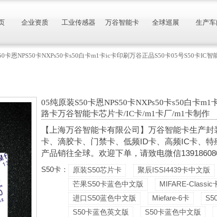
页
企业资质
工业传感器
万谷智能卡
全球巡展
生产车
50卡恩NPS50卡NXPs50卡s50白卡m1卡ic卡印刷万谷正品S50卡05号S50卡
05纯原装S50卡恩NPS50卡NXPs50卡s50白卡m
路卡万谷智能卡芯片卡/IC卡/m1卡厂/m1卡制作
【上海万谷智能卡有限公司】万谷智能卡生产封装各
卡、滴胶卡、门禁卡、低频ID卡、高频IC卡、特
产品销往全球。欢迎下单，请致电微信13918608088
S50卡：
原装S50芯片卡
聚辰ISSI4439卡中文版
芒果S50卡蓝色中文版
MIFARE-Classic
进口S50蓝色中文版
Miefare-6卡
S
S50卡蓝色英文版
S50卡蓝色中文版