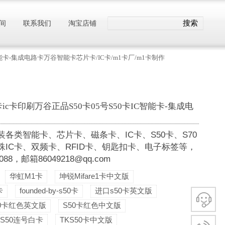
搜索
间
联系我们
淘宝店铺
IC智能卡-集成电路卡万谷智能卡芯片卡/IC卡/m1卡厂/m1卡制作
1卡ic卡印刷万谷正品S50卡05号S50卡IC智能卡-集成电
类智能卡、芯片卡、磁条卡、IC卡、S50卡、S70
殊IC卡、双频卡、RFID卡、钥匙扣卡、电子标签等，
，邮箱86049218@qq.com
华虹M1卡
坤锐Mifare1卡中文版
卡
founded-by-s50卡
进口s50卡英文版
50卡红色英文版
S50卡红色中文版
S50连号白卡
TKS50卡中文版