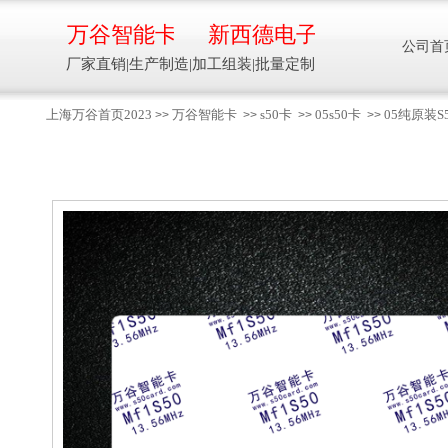
万谷智能卡
新西德电子
公司首
厂家直销|生产制造|加工组装|批量定制
上海万谷首页2023
万谷智能卡
s50卡
05s50卡
05纯原装S
>>
>>
>>
>>
智能卡流量压力温度液位设备
万谷智能卡/新西德
电子
生产制造加工组装智能卡流量压力温度液
位设备
13918608088/
137016
91001